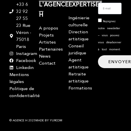
L'AGENCE
EXPERTISES
+33 6
32 92
H
Ingénierie
27 55
Rejoignez
culturelle
23 Rue
A propos
notre newsletter
Direction
Véron -
Projets
— vous pouvez
artistique
75018
Artistes
vous désabonner
Conseil
Paris
Partenaires
à tout moment.
juridique
Instagram
News
Agent
Facebook
ENVOYE
Contact
artistique
Linkedin
Retraite
Mentions
artistique
légales
Formations
Politique de
confidentialité
© AGENCE H 2025
MADE BY YURCOM