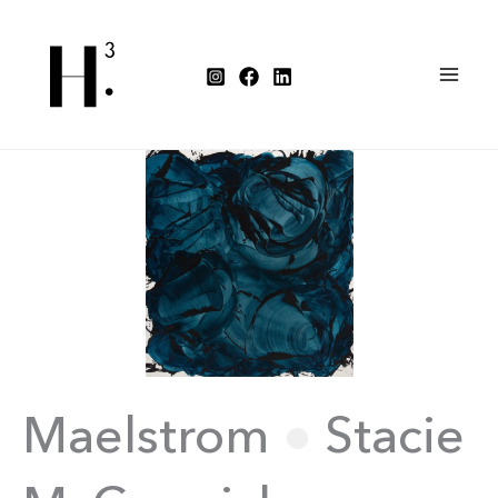
Aller
au
contenu
Maelstrom
●
Stacie