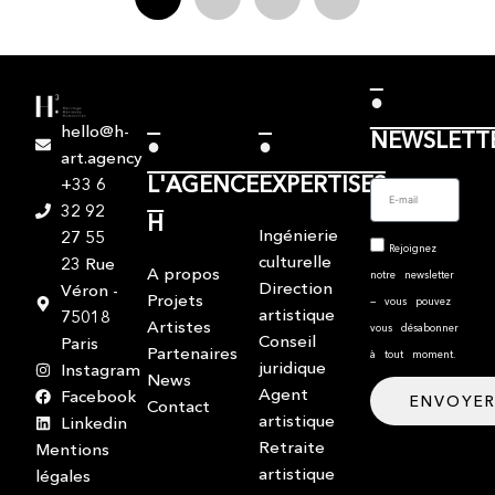
●
hello@h-
NEWSLETT
●
●
art.agency
L'AGENCE
EXPERTISES
+33 6
32 92
H
Ingénierie
27 55
Rejoignez
culturelle
23 Rue
A propos
notre newsletter
Direction
Véron -
Projets
— vous pouvez
artistique
75018
Artistes
vous désabonner
Conseil
Paris
Partenaires
à tout moment.
juridique
Instagram
News
Agent
Facebook
ENVOYE
Contact
artistique
Linkedin
Retraite
Mentions
artistique
légales